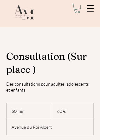
Consultation (Sur
place )
Des consultations pour adultes, adolescents
et enfants
60
euros
50 min
5
60 €
0
m
Avenue du Roi Albert
i
n